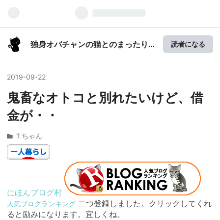
独身オバチャンの猫とのまったり
読者になる
節約生活
2019
-
09
-
22
鬼畜なオトコと別れたいけど、借
金が・・
Ｔちゃん
にほんブログ村
二つ登録しました。クリックしてくれ
人気ブログランキング
ると励みになります。宜しくね。