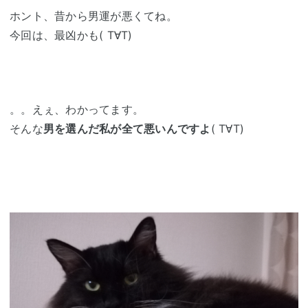
ホント、昔から男運が悪くてね。
今回は、最凶かも( T∀T)
。。えぇ、わかってます。
そんな
男を選んだ私が全て悪いんですよ
( T∀T)