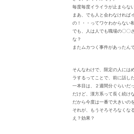
毎度毎度イライラが止まらな
まあ、でも人と会わなければ
の！・・ってワケわからない
でも、人は人でも職場の〇〇
な？
またムカつく事件があったん
そんなわけで、限定の人には
ラするってことで、前に話し
一本目は、２週間分ぐらいだ
だけど、漢方系って長く続け
だから今度は一番で大きいの
それが、もうそろそろなくな
え？効果？