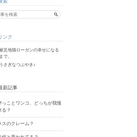
検索
リンク
被災地猫ローガンの幸せになる
まで。
うさぎなつぶやき♪
最新記事
びっことワンコ、どっちが我慢
来る？
ラスのクレーム？