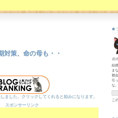
期対策、命の母も・・
最終
結
ま
都
引
な
しました。クリックしてくれると励みになります。
こ
スポンサーリンク