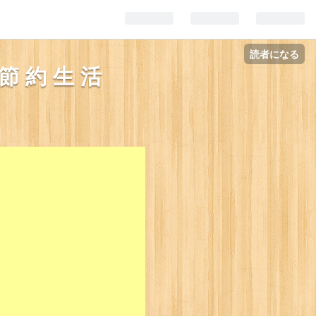
読者になる
節約生活
。