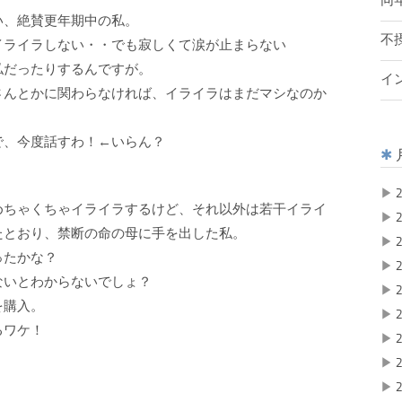
同
い、絶賛更年期中の私。
不
イライラしない・・でも寂しくて涙が止まらない
私だったりするんですが。
イ
さんとかに関わらなければ、イライラはまだマシなのか
で、今度話すわ！←いらん？
▶
2
めちゃくちゃイライラするけど、それ以外は若干イライ
▶
2
たとおり、禁断の命の母に手を出した私。
▶
2
ったかな？
▶
2
ないとわからないでしょ？
▶
2
を購入。
▶
2
るワケ！
▶
2
▶
2
▶
2